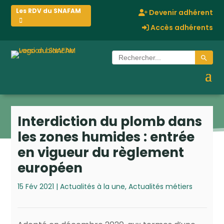
Les RDV du SNAFAM
Devenir adhérent
Accès adhérents
Search Button
Search
for:
Interdiction du plomb dans
les zones humides : entrée
en vigueur du règlement
européen
15 Fév 2021
|
Actualités à la une
,
Actualités métiers