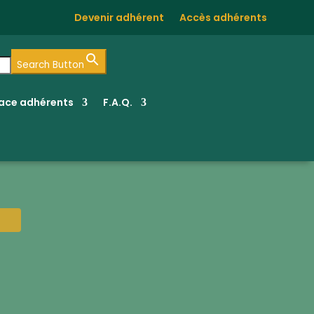
Devenir adhérent
Accès adhérents
Search Button
ace adhérents
F.A.Q.