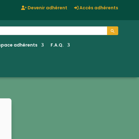
Devenir adhérent
Accès adhérents
Search Button
space adhérents
F.A.Q.