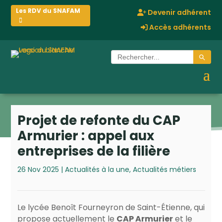
Les RDV du SNAFAM
Devenir adhérent
Accès adhérents
Search Button
Search
for:
Projet de refonte du CAP
Armurier : appel aux
entreprises de la filière
26 Nov 2025
|
Actualités à la une
,
Actualités métiers
Le lycée Benoît Fourneyron de Saint-Étienne, qui
propose actuellement le
CAP Armurier
et le