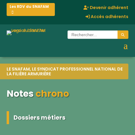
Les RDV du SNAFAM
Devenir adhérent
Accès adhérents
Search Button
Search
for:
LE SNAFAM, LE SYNDICAT PROFESSIONNEL NATIONAL DE
LA FILIÈRE ARMURIÈRE
Notes
chrono
Dossiers métiers