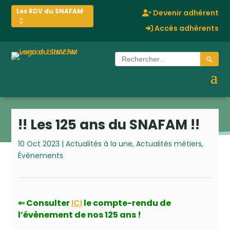
Les RDV du SNAFAM
Devenir adhérent
Accès adhérents
Search Button
Search
for:
!! Les 125 ans du SNAFAM !!
10 Oct 2023
|
Actualités à la une
,
Actualités métiers
,
Événements
⇐
Consulter
ICI
le compte-rendu de
l’évènement de nos 125 ans !