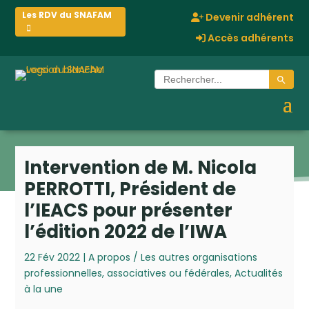
Les RDV du SNAFAM
Devenir adhérent
Accès adhérents
Search Button
Search
for:
Intervention de M. Nicola
PERROTTI, Président de
l’IEACS pour présenter
l’édition 2022 de l’IWA
22 Fév 2022
|
A propos / Les autres organisations
professionnelles, associatives ou fédérales
,
Actualités
à la une