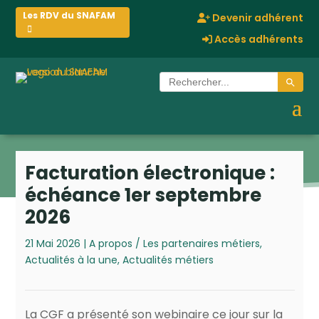
Les RDV du SNAFAM
Devenir adhérent
Accès adhérents
Search Button
Search
for:
Facturation électronique :
échéance 1er septembre
2026
21 Mai 2026
|
A propos / Les partenaires métiers
,
Actualités à la une
,
Actualités métiers
La CGF a présenté son webinaire ce jour sur la