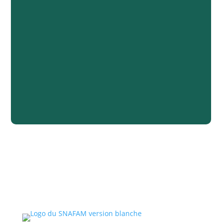
de la même directive
24/06/2026
Information du SCAE – Activation de la double
authentification sur le RGA à compter du 1er juillet
2026
17/06/2026
Règlement Européen 2026/859 Dinitroluène : une
nouvelle exigence ?
16/06/2026
L’encadrement des plateformes extra-européennes
d’importation directe
8/06/2026