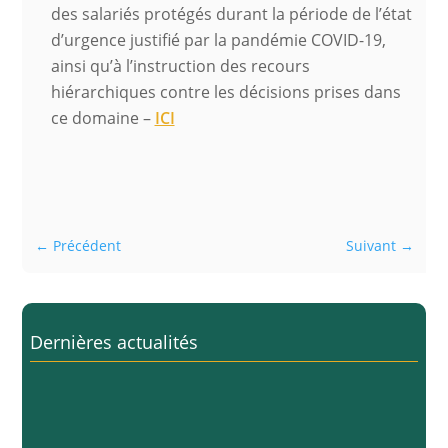
des salariés protégés durant la période de l’état
d’urgence justifié par la pandémie COVID-19,
ainsi qu’à l’instruction des recours
hiérarchiques contre les décisions prises dans
ce domaine –
ICI
←
Précédent
Suivant
→
Dernières actualités
25/06/2026 : Interdiction totale du plomb en
Europe ? Non !
25/06/2026
Directive (UE) 2021/555 Armes à feu : ouverture du
process d’évaluation conformément à l’article 24