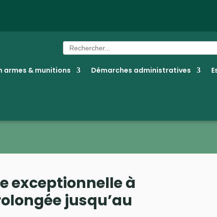
Search
for:
 armes & munitions
Démarches administratives
E
e exceptionnelle à
rolongée jusqu’au