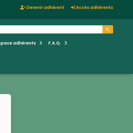
Devenir adhérent
Accès adhérents
Search Button
space adhérents
F.A.Q.